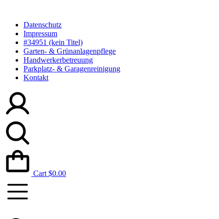
Zum
Inhalt
Datenschutz
springen
Impressum
#34951 (kein Titel)
Garten- & Grünanlagenpflege
Handwerkerbetreuung
Parkplatz- & Garagenreinigung
Kontakt
Cart
$
0.00